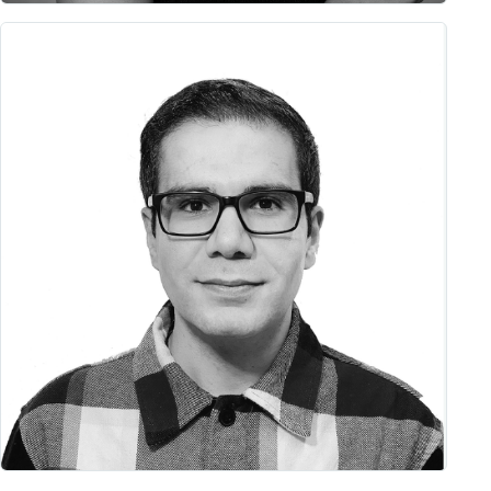
Ana Hillmann
Brand- & Kommunikationsdesignerin
Profil öffnen →
Arman Dinarvand